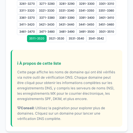
3261-3270
3271-3280
3281-3290
3291-3300
3301-3310
3311-3320
3321-3330
3331-3340
3341-3350
3351-3360
3361-3370
3371-3380
3381-3390
3391-3400
3401-3410
3411-3420
3421-3430
3431-3440
3441-3450
3451-3460
3461-3470
3471-3480
3481-3490
3491-3500
3501-3510
3511-3520
3521-3530
3531-3540
3541-3542
ℹ️ À propos de cette liste
Cette page affiche les noms de domaine qui ont été vérifiés
via notre outil de vérification DNS. Chaque domaine peut
être cliqué pour obtenir les informations complètes sur les
enregistrements DNS, y compris les serveurs de noms (NS),
les enregistrements MX pour le courrier électronique, les
enregistrements SPF, DKIM, et plus encore.
💡Conseil:
Utilisez la pagination pour explorer plus de
domaines. Cliquez sur un domaine pour lancer une
vérification DNS complète.