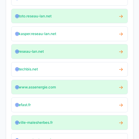
🌐
→
toto.reseau-lan.net
🌐
→
kasper.reseau-lan.net
🌐
→
reseau-lan.net
🌐
→
techbis.net
🌐
→
www.assenergie.com
🌐
→
efast.fr
🌐
→
ville-malesherbes.fr