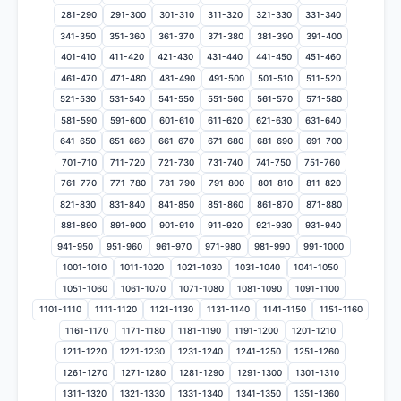
281-290
291-300
301-310
311-320
321-330
331-340
341-350
351-360
361-370
371-380
381-390
391-400
401-410
411-420
421-430
431-440
441-450
451-460
461-470
471-480
481-490
491-500
501-510
511-520
521-530
531-540
541-550
551-560
561-570
571-580
581-590
591-600
601-610
611-620
621-630
631-640
641-650
651-660
661-670
671-680
681-690
691-700
701-710
711-720
721-730
731-740
741-750
751-760
761-770
771-780
781-790
791-800
801-810
811-820
821-830
831-840
841-850
851-860
861-870
871-880
881-890
891-900
901-910
911-920
921-930
931-940
941-950
951-960
961-970
971-980
981-990
991-1000
1001-1010
1011-1020
1021-1030
1031-1040
1041-1050
1051-1060
1061-1070
1071-1080
1081-1090
1091-1100
1101-1110
1111-1120
1121-1130
1131-1140
1141-1150
1151-1160
1161-1170
1171-1180
1181-1190
1191-1200
1201-1210
1211-1220
1221-1230
1231-1240
1241-1250
1251-1260
1261-1270
1271-1280
1281-1290
1291-1300
1301-1310
1311-1320
1321-1330
1331-1340
1341-1350
1351-1360