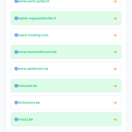
🌐
→
www.saint-james.fr
🌐
→
mairie-equeurdreville.fr
🌐
→
supra-hosting.com
🌐
→
www.marocinfocom.ma
🌐
→
www.spidernet.ma
🌐
→
huricane.be
🌐
→
mcfourons.be
🌐
→
vinzzz.be