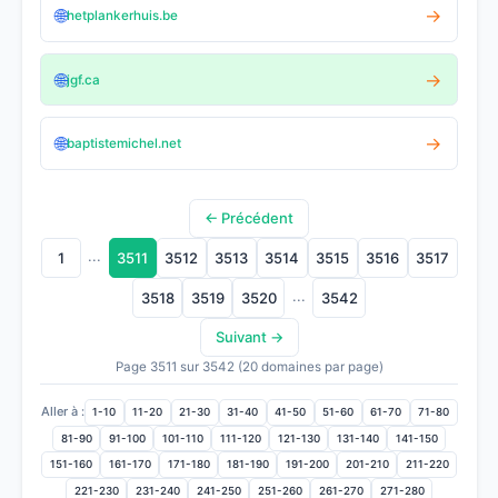
🌐
→
hetplankerhuis.be
🌐
→
jgf.ca
🌐
→
baptistemichel.net
← Précédent
...
1
3511
3512
3513
3514
3515
3516
3517
...
3518
3519
3520
3542
Suivant →
Page 3511 sur 3542 (20 domaines par page)
Aller à :
1-10
11-20
21-30
31-40
41-50
51-60
61-70
71-80
81-90
91-100
101-110
111-120
121-130
131-140
141-150
151-160
161-170
171-180
181-190
191-200
201-210
211-220
221-230
231-240
241-250
251-260
261-270
271-280