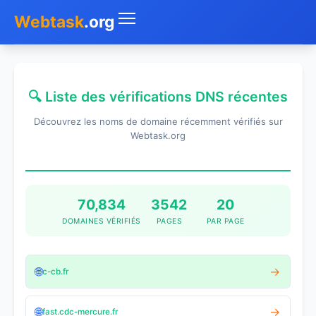
Webtask
.org
Accueil
🔍 Liste des vérifications DNS récentes
Whois
Découvrez les noms de domaine récemment vérifiés sur
Mon IP
Webtask.org
DNS
Test de débit
70,834
3542
20
DOMAINES VÉRIFIÉS
PAGES
PAR PAGE
Géolocaliser
Recherche IP
🌐
→
c-cb.fr
SMS Gratuit
🌐
→
fast.cdc-mercure.fr