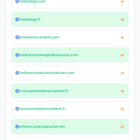
🌐
→
1metatags.com
🌐
→
1metatags.fr
🌐
→
prixreferencement.com
🌐
→
1referencementprofessionnel.com
🌐
→
1referencementsiteinternet.com
🌐
→
1consultantreferencement.fr
🌐
→
1annuairereferencement.fr
🌐
→
referencementpascher.net