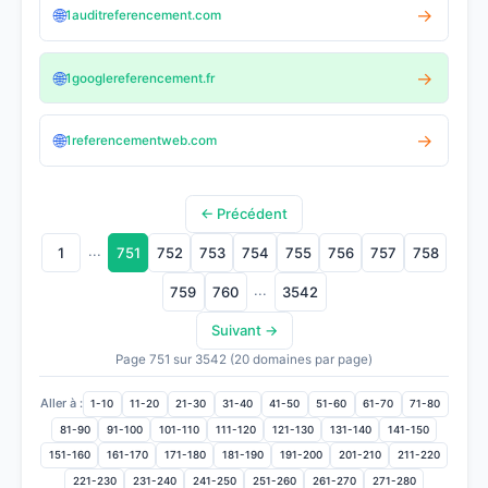
🌐
→
1auditreferencement.com
🌐
→
1googlereferencement.fr
🌐
→
1referencementweb.com
← Précédent
...
1
751
752
753
754
755
756
757
758
...
759
760
3542
Suivant →
Page 751 sur 3542 (20 domaines par page)
Aller à :
1-10
11-20
21-30
31-40
41-50
51-60
61-70
71-80
81-90
91-100
101-110
111-120
121-130
131-140
141-150
151-160
161-170
171-180
181-190
191-200
201-210
211-220
221-230
231-240
241-250
251-260
261-270
271-280