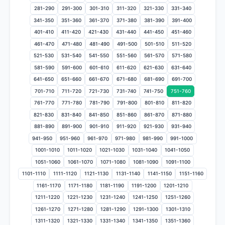
281-290
291-300
301-310
311-320
321-330
331-340
341-350
351-360
361-370
371-380
381-390
391-400
401-410
411-420
421-430
431-440
441-450
451-460
461-470
471-480
481-490
491-500
501-510
511-520
521-530
531-540
541-550
551-560
561-570
571-580
581-590
591-600
601-610
611-620
621-630
631-640
641-650
651-660
661-670
671-680
681-690
691-700
701-710
711-720
721-730
731-740
741-750
751-760
761-770
771-780
781-790
791-800
801-810
811-820
821-830
831-840
841-850
851-860
861-870
871-880
881-890
891-900
901-910
911-920
921-930
931-940
941-950
951-960
961-970
971-980
981-990
991-1000
1001-1010
1011-1020
1021-1030
1031-1040
1041-1050
1051-1060
1061-1070
1071-1080
1081-1090
1091-1100
1101-1110
1111-1120
1121-1130
1131-1140
1141-1150
1151-1160
1161-1170
1171-1180
1181-1190
1191-1200
1201-1210
1211-1220
1221-1230
1231-1240
1241-1250
1251-1260
1261-1270
1271-1280
1281-1290
1291-1300
1301-1310
1311-1320
1321-1330
1331-1340
1341-1350
1351-1360