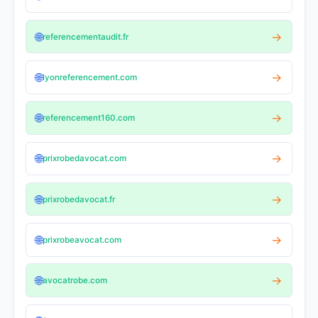
🌐
→
referencementaudit.fr
🌐
→
lyonreferencement.com
🌐
→
referencement160.com
🌐
→
prixrobedavocat.com
🌐
→
prixrobedavocat.fr
🌐
→
prixrobeavocat.com
🌐
→
avocatrobe.com