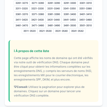
3261-3270
3271-3280
3281-3290
3291-3300
3301-3310
3311-3320
3321-3330
3331-3340
3341-3350
3351-3360
3361-3370
3371-3380
3381-3390
3391-3400
3401-3410
3411-3420
3421-3430
3431-3440
3441-3450
3451-3460
3461-3470
3471-3480
3481-3490
3491-3500
3501-3510
3511-3520
3521-3530
3531-3540
3541-3542
ℹ️ À propos de cette liste
Cette page affiche les noms de domaine qui ont été vérifiés
via notre outil de vérification DNS. Chaque domaine peut
être cliqué pour obtenir les informations complètes sur les
enregistrements DNS, y compris les serveurs de noms (NS),
les enregistrements MX pour le courrier électronique, les
enregistrements SPF, DKIM, et plus encore.
💡Conseil:
Utilisez la pagination pour explorer plus de
domaines. Cliquez sur un domaine pour lancer une
vérification DNS complète.