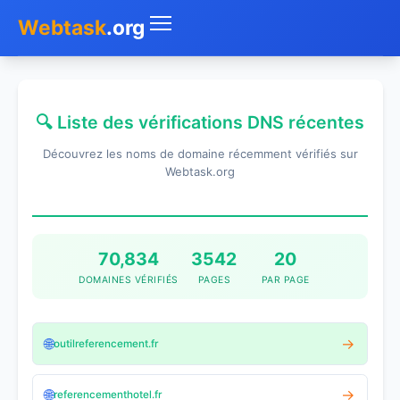
Webtask
.org
Accueil
🔍 Liste des vérifications DNS récentes
Whois
Découvrez les noms de domaine récemment vérifiés sur
Mon IP
Webtask.org
DNS
Test de débit
70,834
3542
20
DOMAINES VÉRIFIÉS
PAGES
PAR PAGE
Géolocaliser
Recherche IP
🌐
→
outilreferencement.fr
SMS Gratuit
🌐
→
referencementhotel.fr