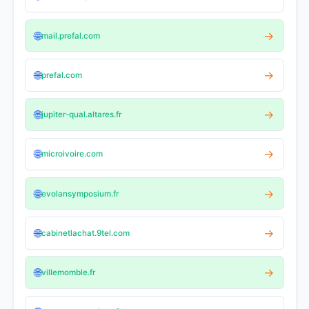
🌐
→
mail.prefal.com
🌐
→
prefal.com
🌐
→
jupiter-qual.altares.fr
🌐
→
microivoire.com
🌐
→
evolansymposium.fr
🌐
→
cabinetlachat.9tel.com
🌐
→
villemomble.fr