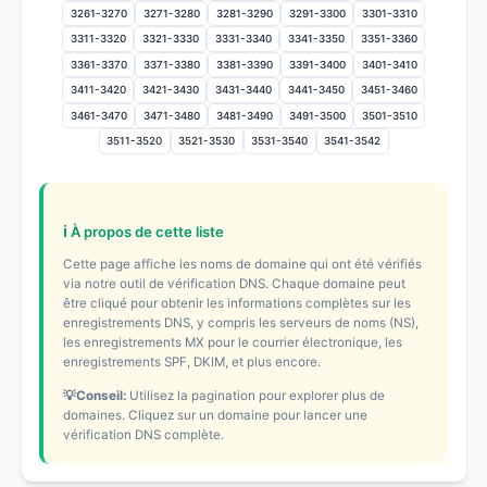
3261-3270
3271-3280
3281-3290
3291-3300
3301-3310
3311-3320
3321-3330
3331-3340
3341-3350
3351-3360
3361-3370
3371-3380
3381-3390
3391-3400
3401-3410
3411-3420
3421-3430
3431-3440
3441-3450
3451-3460
3461-3470
3471-3480
3481-3490
3491-3500
3501-3510
3511-3520
3521-3530
3531-3540
3541-3542
ℹ️ À propos de cette liste
Cette page affiche les noms de domaine qui ont été vérifiés
via notre outil de vérification DNS. Chaque domaine peut
être cliqué pour obtenir les informations complètes sur les
enregistrements DNS, y compris les serveurs de noms (NS),
les enregistrements MX pour le courrier électronique, les
enregistrements SPF, DKIM, et plus encore.
💡Conseil:
Utilisez la pagination pour explorer plus de
domaines. Cliquez sur un domaine pour lancer une
vérification DNS complète.