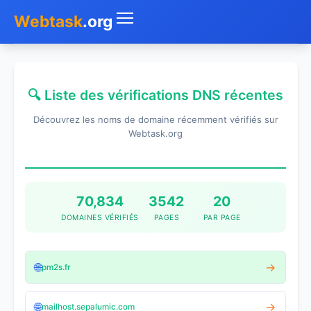
Webtask
.org
Accueil
🔍 Liste des vérifications DNS récentes
Whois
Découvrez les noms de domaine récemment vérifiés sur
Mon IP
Webtask.org
DNS
Test de débit
70,834
3542
20
DOMAINES VÉRIFIÉS
PAGES
PAR PAGE
Géolocaliser
Recherche IP
🌐
→
pm2s.fr
SMS Gratuit
🌐
→
mailhost.sepalumic.com