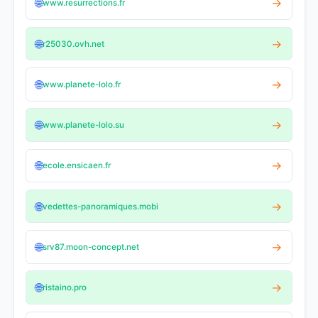
🌐
→
www.resurrections.fr
🌐
→
r25030.ovh.net
🌐
→
www.planete-lolo.fr
🌐
→
www.planete-lolo.su
🌐
→
ecole.ensicaen.fr
🌐
→
vedettes-panoramiques.mobi
🌐
→
srv87.moon-concept.net
🌐
→
ristaino.pro