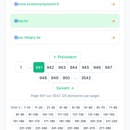
🌐
→
www.evolansymposium.fr
🌐
→
kpo.kz
🌐
→
psy-blegny.be
← Précédent
...
1
941
942
943
944
945
946
947
...
948
949
950
3542
Suivant →
Page 941 sur 3542 (20 domaines par page)
Aller à :
1-10
11-20
21-30
31-40
41-50
51-60
61-70
71-80
81-90
91-100
101-110
111-120
121-130
131-140
141-150
151-160
161-170
171-180
181-190
191-200
201-210
211-220
221-230
231-240
241-250
251-260
261-270
271-280