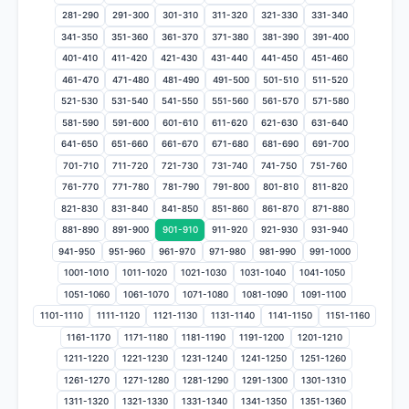
281-290
291-300
301-310
311-320
321-330
331-340
341-350
351-360
361-370
371-380
381-390
391-400
401-410
411-420
421-430
431-440
441-450
451-460
461-470
471-480
481-490
491-500
501-510
511-520
521-530
531-540
541-550
551-560
561-570
571-580
581-590
591-600
601-610
611-620
621-630
631-640
641-650
651-660
661-670
671-680
681-690
691-700
701-710
711-720
721-730
731-740
741-750
751-760
761-770
771-780
781-790
791-800
801-810
811-820
821-830
831-840
841-850
851-860
861-870
871-880
881-890
891-900
901-910
911-920
921-930
931-940
941-950
951-960
961-970
971-980
981-990
991-1000
1001-1010
1011-1020
1021-1030
1031-1040
1041-1050
1051-1060
1061-1070
1071-1080
1081-1090
1091-1100
1101-1110
1111-1120
1121-1130
1131-1140
1141-1150
1151-1160
1161-1170
1171-1180
1181-1190
1191-1200
1201-1210
1211-1220
1221-1230
1231-1240
1241-1250
1251-1260
1261-1270
1271-1280
1281-1290
1291-1300
1301-1310
1311-1320
1321-1330
1331-1340
1341-1350
1351-1360