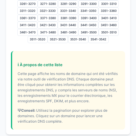
3261-3270
3271-3280
3281-3290
3291-3300
3301-3310
3311-3320
3321-3330
3331-3340
3341-3350
3351-3360
3361-3370
3371-3380
3381-3390
3391-3400
3401-3410
3411-3420
3421-3430
3431-3440
3441-3450
3451-3460
3461-3470
3471-3480
3481-3490
3491-3500
3501-3510
3511-3520
3521-3530
3531-3540
3541-3542
ℹ️ À propos de cette liste
Cette page affiche les noms de domaine qui ont été vérifiés
via notre outil de vérification DNS. Chaque domaine peut
être cliqué pour obtenir les informations complètes sur les
enregistrements DNS, y compris les serveurs de noms (NS),
les enregistrements MX pour le courrier électronique, les
enregistrements SPF, DKIM, et plus encore.
💡Conseil:
Utilisez la pagination pour explorer plus de
domaines. Cliquez sur un domaine pour lancer une
vérification DNS complète.