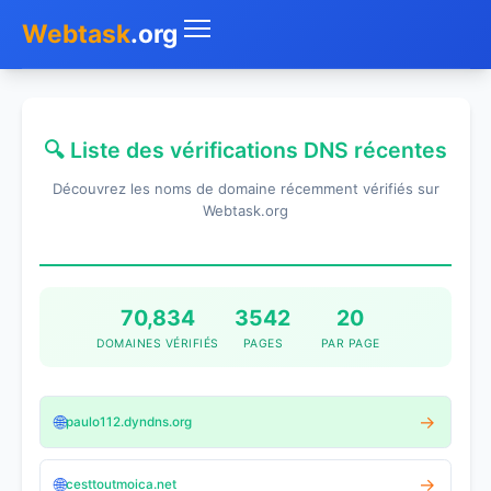
Webtask
.org
Accueil
🔍 Liste des vérifications DNS récentes
Whois
Découvrez les noms de domaine récemment vérifiés sur
Mon IP
Webtask.org
DNS
Test de débit
70,834
3542
20
DOMAINES VÉRIFIÉS
PAGES
PAR PAGE
Géolocaliser
Recherche IP
🌐
→
paulo112.dyndns.org
SMS Gratuit
🌐
→
cesttoutmoica.net