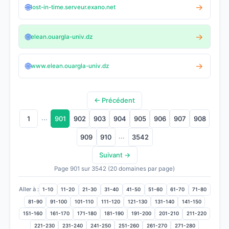
🌐
→
lost-in-time.serveur.exano.net
🌐
→
elean.ouargla-univ.dz
🌐
→
www.elean.ouargla-univ.dz
← Précédent
...
1
901
902
903
904
905
906
907
908
...
909
910
3542
Suivant →
Page 901 sur 3542 (20 domaines par page)
Aller à :
1-10
11-20
21-30
31-40
41-50
51-60
61-70
71-80
81-90
91-100
101-110
111-120
121-130
131-140
141-150
151-160
161-170
171-180
181-190
191-200
201-210
211-220
221-230
231-240
241-250
251-260
261-270
271-280