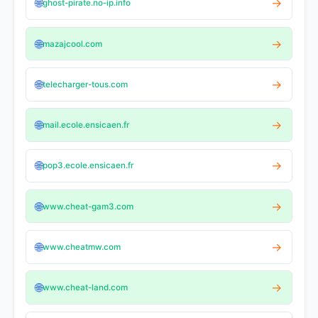
🌐
→
ghost-pirate.no-ip.info
🌐
→
mazajcool.com
🌐
→
telecharger-tous.com
🌐
→
mail.ecole.ensicaen.fr
🌐
→
pop3.ecole.ensicaen.fr
🌐
→
www.cheat-gam3.com
🌐
→
www.cheatmw.com
🌐
→
www.cheat-land.com