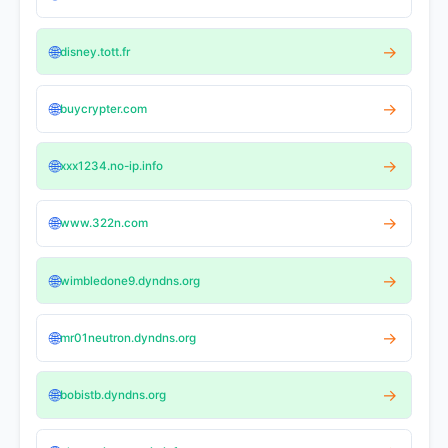
🌐
→
disney.tott.fr
🌐
→
buycrypter.com
🌐
→
xxx1234.no-ip.info
🌐
→
www.322n.com
🌐
→
wimbledone9.dyndns.org
🌐
→
mr01neutron.dyndns.org
🌐
→
bobistb.dyndns.org