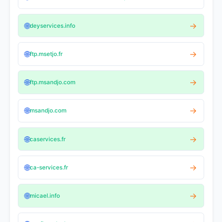
🌐
→
deyservices.info
🌐
→
ftp.msetjo.fr
🌐
→
ftp.msandjo.com
🌐
→
msandjo.com
🌐
→
caservices.fr
🌐
→
ca-services.fr
🌐
→
micael.info