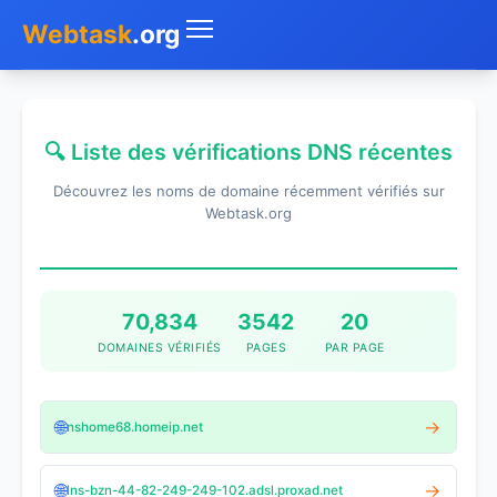
Webtask
.org
Accueil
🔍 Liste des vérifications DNS récentes
Whois
Découvrez les noms de domaine récemment vérifiés sur
Mon IP
Webtask.org
DNS
Test de débit
70,834
3542
20
DOMAINES VÉRIFIÉS
PAGES
PAR PAGE
Géolocaliser
Recherche IP
🌐
→
nshome68.homeip.net
SMS Gratuit
🌐
→
lns-bzn-44-82-249-249-102.adsl.proxad.net