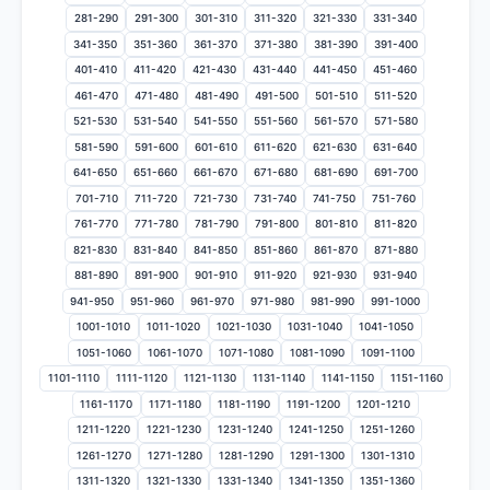
281-290
291-300
301-310
311-320
321-330
331-340
341-350
351-360
361-370
371-380
381-390
391-400
401-410
411-420
421-430
431-440
441-450
451-460
461-470
471-480
481-490
491-500
501-510
511-520
521-530
531-540
541-550
551-560
561-570
571-580
581-590
591-600
601-610
611-620
621-630
631-640
641-650
651-660
661-670
671-680
681-690
691-700
701-710
711-720
721-730
731-740
741-750
751-760
761-770
771-780
781-790
791-800
801-810
811-820
821-830
831-840
841-850
851-860
861-870
871-880
881-890
891-900
901-910
911-920
921-930
931-940
941-950
951-960
961-970
971-980
981-990
991-1000
1001-1010
1011-1020
1021-1030
1031-1040
1041-1050
1051-1060
1061-1070
1071-1080
1081-1090
1091-1100
1101-1110
1111-1120
1121-1130
1131-1140
1141-1150
1151-1160
1161-1170
1171-1180
1181-1190
1191-1200
1201-1210
1211-1220
1221-1230
1231-1240
1241-1250
1251-1260
1261-1270
1271-1280
1281-1290
1291-1300
1301-1310
1311-1320
1321-1330
1331-1340
1341-1350
1351-1360