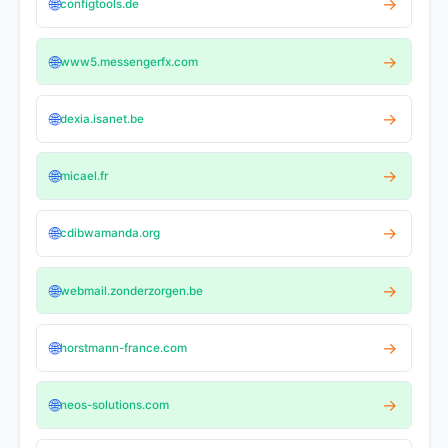
🌐
→
configtools.de
🌐
→
www5.messengerfx.com
🌐
→
dexia.isanet.be
🌐
→
micael.fr
🌐
→
cdibwamanda.org
🌐
→
webmail.zonderzorgen.be
🌐
→
horstmann-france.com
🌐
→
neos-solutions.com