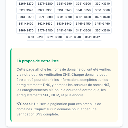
3261-3270
3271-3280
3281-3290
3291-3300
3301-3310
3311-3320
3321-3330
3331-3340
3341-3350
3351-3360
3361-3370
3371-3380
3381-3390
3391-3400
3401-3410
3411-3420
3421-3430
3431-3440
3441-3450
3451-3460
3461-3470
3471-3480
3481-3490
3491-3500
3501-3510
3511-3520
3521-3530
3531-3540
3541-3542
ℹ️ À propos de cette liste
Cette page affiche les noms de domaine qui ont été vérifiés
via notre outil de vérification DNS. Chaque domaine peut
être cliqué pour obtenir les informations complètes sur les
enregistrements DNS, y compris les serveurs de noms (NS),
les enregistrements MX pour le courrier électronique, les
enregistrements SPF, DKIM, et plus encore.
💡Conseil:
Utilisez la pagination pour explorer plus de
domaines. Cliquez sur un domaine pour lancer une
vérification DNS complète.