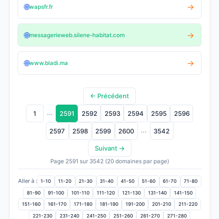
🌐
→
wapsfr.fr
🌐
→
messagerieweb.silene-habitat.com
🌐
→
www.bladi.ma
← Précédent
...
1
2591
2592
2593
2594
2595
2596
...
2597
2598
2599
2600
3542
Suivant →
Page 2591 sur 3542 (20 domaines par page)
Aller à :
1-10
11-20
21-30
31-40
41-50
51-60
61-70
71-80
81-90
91-100
101-110
111-120
121-130
131-140
141-150
151-160
161-170
171-180
181-190
191-200
201-210
211-220
221-230
231-240
241-250
251-260
261-270
271-280