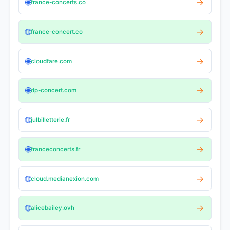
🌐
→
france-concerts.co
🌐
→
france-concert.co
🌐
→
cloudfare.com
🌐
→
dp-concert.com
🌐
→
julbilletterie.fr
🌐
→
franceconcerts.fr
🌐
→
cloud.medianexion.com
🌐
→
alicebailey.ovh