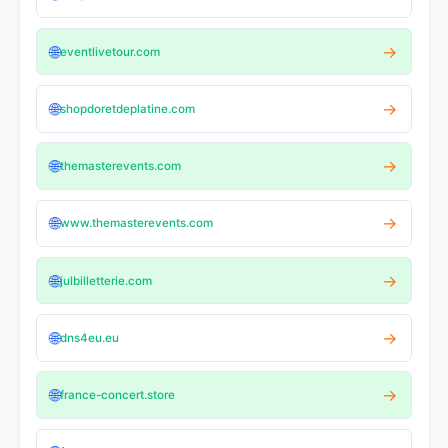
🌐
→
eventlivetour.com
🌐
→
shopdoretdeplatine.com
🌐
→
themasterevents.com
🌐
→
www.themasterevents.com
🌐
→
julbilletterie.com
🌐
→
dns4eu.eu
🌐
→
france-concert.store