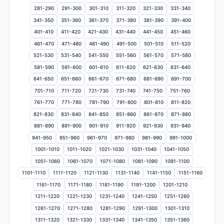
281-290
291-300
301-310
311-320
321-330
331-340
341-350
351-360
361-370
371-380
381-390
391-400
401-410
411-420
421-430
431-440
441-450
451-460
461-470
471-480
481-490
491-500
501-510
511-520
521-530
531-540
541-550
551-560
561-570
571-580
581-590
591-600
601-610
611-620
621-630
631-640
641-650
651-660
661-670
671-680
681-690
691-700
701-710
711-720
721-730
731-740
741-750
751-760
761-770
771-780
781-790
791-800
801-810
811-820
821-830
831-840
841-850
851-860
861-870
871-880
881-890
891-900
901-910
911-920
921-930
931-940
941-950
951-960
961-970
971-980
981-990
991-1000
1001-1010
1011-1020
1021-1030
1031-1040
1041-1050
1051-1060
1061-1070
1071-1080
1081-1090
1091-1100
1101-1110
1111-1120
1121-1130
1131-1140
1141-1150
1151-1160
1161-1170
1171-1180
1181-1190
1191-1200
1201-1210
1211-1220
1221-1230
1231-1240
1241-1250
1251-1260
1261-1270
1271-1280
1281-1290
1291-1300
1301-1310
1311-1320
1321-1330
1331-1340
1341-1350
1351-1360