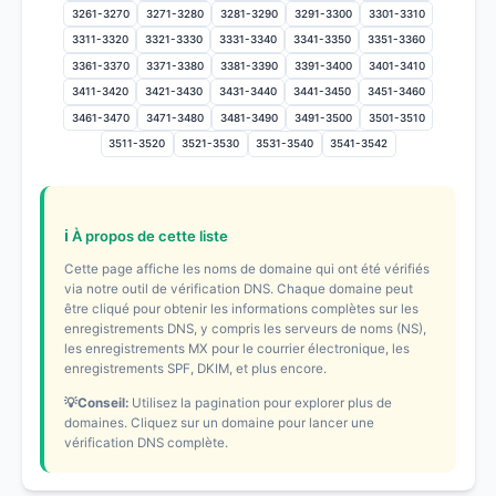
3261-3270
3271-3280
3281-3290
3291-3300
3301-3310
3311-3320
3321-3330
3331-3340
3341-3350
3351-3360
3361-3370
3371-3380
3381-3390
3391-3400
3401-3410
3411-3420
3421-3430
3431-3440
3441-3450
3451-3460
3461-3470
3471-3480
3481-3490
3491-3500
3501-3510
3511-3520
3521-3530
3531-3540
3541-3542
ℹ️ À propos de cette liste
Cette page affiche les noms de domaine qui ont été vérifiés
via notre outil de vérification DNS. Chaque domaine peut
être cliqué pour obtenir les informations complètes sur les
enregistrements DNS, y compris les serveurs de noms (NS),
les enregistrements MX pour le courrier électronique, les
enregistrements SPF, DKIM, et plus encore.
💡Conseil:
Utilisez la pagination pour explorer plus de
domaines. Cliquez sur un domaine pour lancer une
vérification DNS complète.