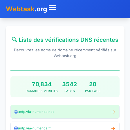
Webtask
.org
Accueil
🔍 Liste des vérifications DNS récentes
Whois
Découvrez les noms de domaine récemment vérifiés sur
Mon IP
Webtask.org
DNS
Test de débit
70,834
3542
20
DOMAINES VÉRIFIÉS
PAGES
PAR PAGE
Géolocaliser
Recherche IP
🌐
→
smtp.via-numerica.net
SMS Gratuit
🌐
→
smtp.via-numerica.fr