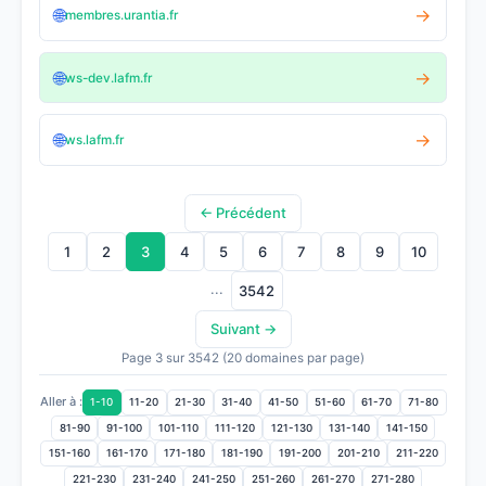
🌐
→
membres.urantia.fr
🌐
→
ws-dev.lafm.fr
🌐
→
ws.lafm.fr
← Précédent
1
2
3
4
5
6
7
8
9
10
...
3542
Suivant →
Page 3 sur 3542 (20 domaines par page)
Aller à :
1-10
11-20
21-30
31-40
41-50
51-60
61-70
71-80
81-90
91-100
101-110
111-120
121-130
131-140
141-150
151-160
161-170
171-180
181-190
191-200
201-210
211-220
221-230
231-240
241-250
251-260
261-270
271-280