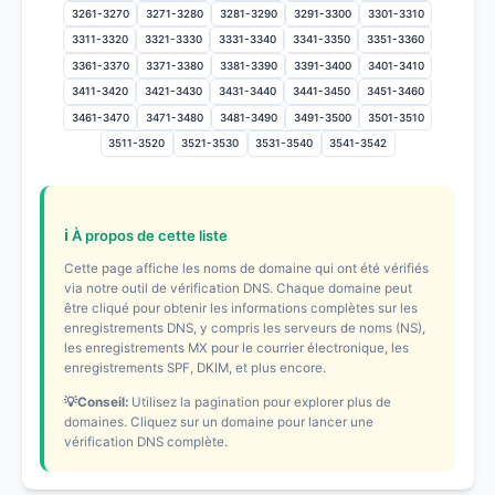
3261-3270
3271-3280
3281-3290
3291-3300
3301-3310
3311-3320
3321-3330
3331-3340
3341-3350
3351-3360
3361-3370
3371-3380
3381-3390
3391-3400
3401-3410
3411-3420
3421-3430
3431-3440
3441-3450
3451-3460
3461-3470
3471-3480
3481-3490
3491-3500
3501-3510
3511-3520
3521-3530
3531-3540
3541-3542
ℹ️ À propos de cette liste
Cette page affiche les noms de domaine qui ont été vérifiés
via notre outil de vérification DNS. Chaque domaine peut
être cliqué pour obtenir les informations complètes sur les
enregistrements DNS, y compris les serveurs de noms (NS),
les enregistrements MX pour le courrier électronique, les
enregistrements SPF, DKIM, et plus encore.
💡Conseil:
Utilisez la pagination pour explorer plus de
domaines. Cliquez sur un domaine pour lancer une
vérification DNS complète.