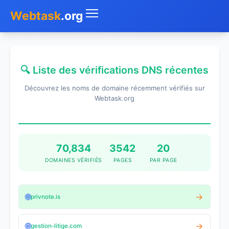
Webtask
.org
Accueil
🔍 Liste des vérifications DNS récentes
Whois
Découvrez les noms de domaine récemment vérifiés sur
Mon IP
Webtask.org
DNS
Test de débit
70,834
3542
20
DOMAINES VÉRIFIÉS
PAGES
PAR PAGE
Géolocaliser
Recherche IP
🌐
→
privnote.is
SMS Gratuit
🌐
→
gestion-litige.com