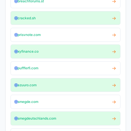
🌐
→
breachforums.st
🌐
→
cracked.sh
🌐
→
prisvnote.com
🌐
→
xyfinance.co
🌐
→
puffferfi.com
🌐
→
azuuro.com
🌐
→
smegde.com
🌐
→
smegdeutschlands.com