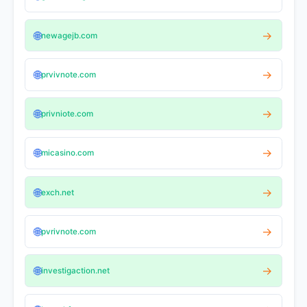
🌐
→
newagejb.com
🌐
→
prvivnote.com
🌐
→
privniote.com
🌐
→
micasino.com
🌐
→
exch.net
🌐
→
pvrivnote.com
🌐
→
investigaction.net