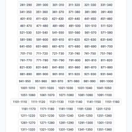
281-290
291-300
301-310
311-320
321-330
331-340
341-350
351-360
361-370
371-380
381-390
391-400
401-410
411-420
421-430
431-440
441-450
451-460
461-470
471-480
481-490
491-500
501-510
511-520
521-530
531-540
541-550
551-560
561-570
571-580
581-590
591-600
601-610
611-620
621-630
631-640
641-650
651-660
661-670
671-680
681-690
691-700
701-710
711-720
721-730
731-740
741-750
751-760
761-770
771-780
781-790
791-800
801-810
811-820
821-830
831-840
841-850
851-860
861-870
871-880
881-890
891-900
901-910
911-920
921-930
931-940
941-950
951-960
961-970
971-980
981-990
991-1000
1001-1010
1011-1020
1021-1030
1031-1040
1041-1050
1051-1060
1061-1070
1071-1080
1081-1090
1091-1100
1101-1110
1111-1120
1121-1130
1131-1140
1141-1150
1151-1160
1161-1170
1171-1180
1181-1190
1191-1200
1201-1210
1211-1220
1221-1230
1231-1240
1241-1250
1251-1260
1261-1270
1271-1280
1281-1290
1291-1300
1301-1310
1311-1320
1321-1330
1331-1340
1341-1350
1351-1360