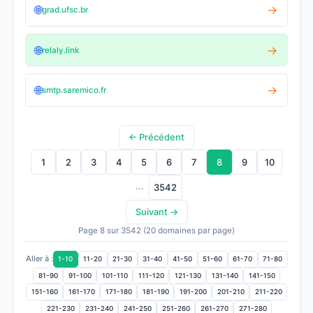
🌐
→
grad.ufsc.br
🌐
→
relaly.link
🌐
→
smtp.saremico.fr
← Précédent
1
2
3
4
5
6
7
8
9
10
...
3542
Suivant →
Page 8 sur 3542 (20 domaines par page)
Aller à :
1-10
11-20
21-30
31-40
41-50
51-60
61-70
71-80
81-90
91-100
101-110
111-120
121-130
131-140
141-150
151-160
161-170
171-180
181-190
191-200
201-210
211-220
221-230
231-240
241-250
251-260
261-270
271-280